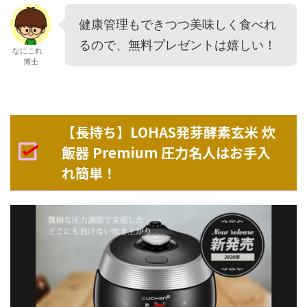
健康管理もできつつ美味しく食べれ
るので、無料プレゼントは嬉しい！
なにこれ
博士
【長持ち】LOHAS発芽酵素玄米 炊
飯器 Premium 圧力名人はお手入
れ簡単！