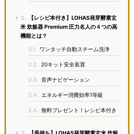
2.
【レシピ本付き】LOHAS発芽酵素玄
米 炊飯器 Premium 圧力名人の４つの高
機能とは？
2.1.
ワンタッチ自動スチーム洗浄
2.2.
20キット安全装置
2.3.
音声ナビゲーション
2.4.
エネルギー消費効率1等級
2.5.
無料プレゼント！レシピ本付き
3.
【長持ち】LOHAS発芽酵素玄米 炊飯