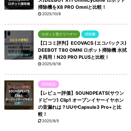
ス)DEEBOT X11 OmniCyclone ロボット
掃除機をX8 PRO Omniと比較！
2025/10/8
ロボット型クリーナー
掃除機
【口コミ評判】ECOVACS (エコバックス)
DEEBOT T80 OMNI ロボット掃除機 水拭
き両用！N20 PRO PLUSと比較！
2025/9/18
便利商品
【レビュー評価】SOUNDPEATS(サウン
ドピーツ) Clip1 オープンイヤーイヤホン
の音漏れは？UUやCapsule3 Pro+と比
較！
2025/9/5