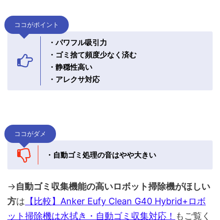
ココがポイント
・パワフル吸引力
・ゴミ捨て頻度少なく済む
・静穏性高い
・アレクサ対応
ココがダメ
・自動ゴミ処理の音はやや大きい
→
自動ゴミ収集機能の高いロボット掃除機がほしい
方
は
【比較】Anker Eufy Clean G40 Hybrid+ロボ
ット掃除機は水拭き・自動ゴミ収集対応！
もご覧く