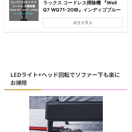
ラックス コードレス掃除機 『Well
Q7 WQ71-2OIB』インディゴブルー
続きを見る
LEDライト+ヘッド回転でソファー下も楽に
お掃除