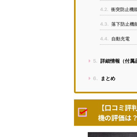
4.2.
衝突防止機
4.3.
落下防止機
4.4.
自動充電
5.
詳細情報（付属
6.
まとめ
【口コミ評判】
機の評価は