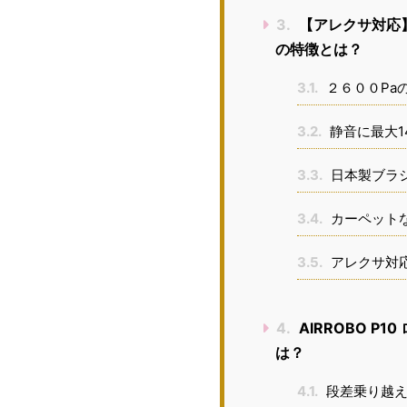
3.
【アレクサ対応】A
の特徴とは？
3.1.
２６００Pa
3.2.
静音に最大1
3.3.
日本製ブラシ
3.4.
カーペット
3.5.
アレクサ対
4.
AIRROBO P
は？
4.1.
段差乗り越え