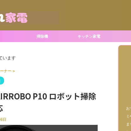
！
掃除機
キッチン家電
ています
ーナー
>
機
RROBO P10 ロボット掃除
応
お
ミ
16日
ま