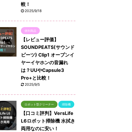
較！
2025/9/18
便利商品
【レビュー評価】
SOUNDPEATS(サウンド
ピーツ) Clip1 オープンイ
ヤーイヤホンの音漏れ
は？UUやCapsule3
Pro+と比較！
2025/9/5
ロボット型クリーナー
掃除機
【口コミ評判】VersLife
L6ロボット掃除機 水拭き
両用なのに安い！